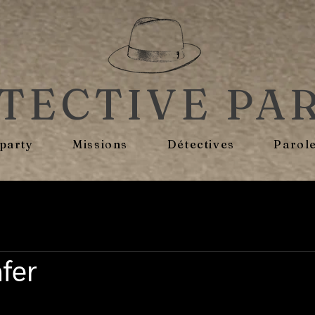
TECTIVE PA
 party
Missions
Détectives
Parole
nfer