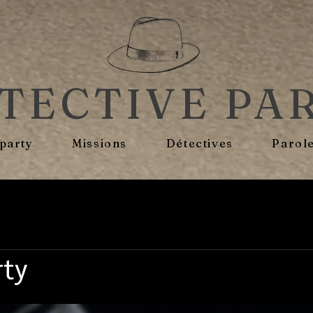
TECTIVE PA
 party
Missions
Détectives
Parole
rty